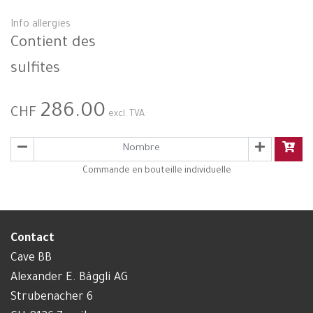
Info allergies
Contient des
sulfites
286.00
CHF
excl. TVA
Commande en bouteille individuelle
Contact
Cave BB
Alexander E. Bäggli AG
Strubenacher 6