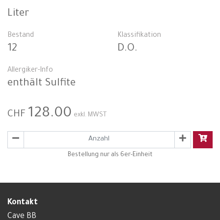
Liter
Bestand
Klassifikation
12
D.O.
Allergiker-Info
enthält Sulfite
128.00
CHF
exkl. MWST
Bestellung nur als 6er-Einheit
Kontakt
Cave BB