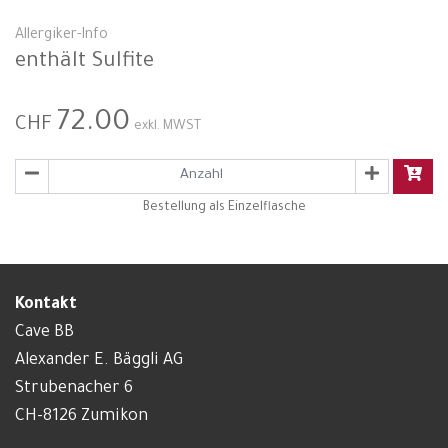
Allergiker-Info
enthält Sulfite
72.00
CHF
exkl. MWST
Bestellung als Einzelflasche
Kontakt
Cave BB
Alexander E. Bäggli AG
Strubenacher 6
CH-8126 Zumikon